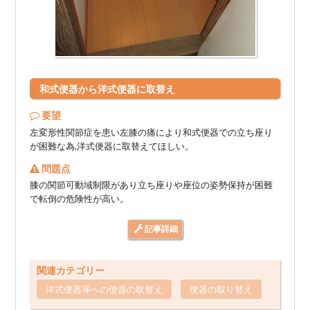
和式便器から洋式便器に取替え
要望
左変形性関節症を患い左膝の痛により和式便器での立ち座り
が困難な為,洋式便器に取替えてほしい。
問題点
膝の関節可動域制限があり立ち座りや座位の姿勢保持が困難
で転倒の危険性が高い。
記事詳細
関連カテゴリー
洋式便器等への便器の取替え
便器の取り替え