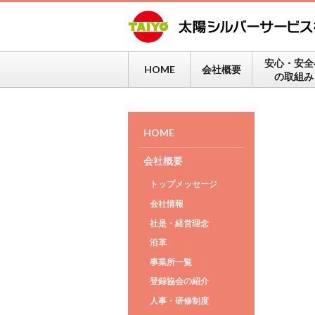
安心・安全
HOME
会社概要
の取組み
HOME
会社概要
トップメッセージ
会社情報
社是・経営理念
沿革
事業所一覧
登録協会の紹介
人事・研修制度