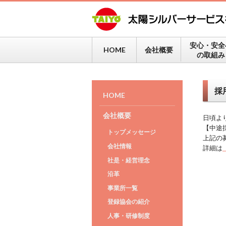
安心・安全
HOME
会社概要
の取組み
採
HOME
会社概要
日頃よ
【中途
トップメッセージ
上記の
会社情報
詳細は
社是・経営理念
沿革
事業所一覧
登録協会の紹介
人事・研修制度