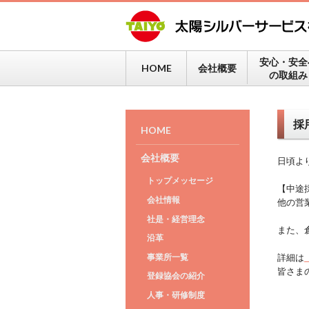
安心・安全
HOME
会社概要
の取組み
採
HOME
会社概要
日頃よ
トップメッセージ
【中途
会社情報
他の営
社是・経営理念
また、
沿革
事業所一覧
詳細は
皆さま
登録協会の紹介
人事・研修制度